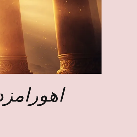
اهورامز