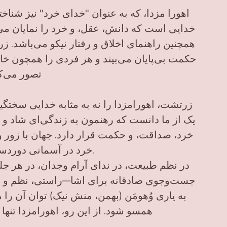
اهورا مزدا، که به عنوان "خدای خرد" نیز شناخ
خدایی است که دانش، عقل، و خرد را نمایان می‌
همچنین راهنمای اخلاق و رفتار نیکو می‌باشد. ز
حکمت بی‌پایان می‌بیند و هر فردی را همچون خا
تصور می‌ک
زرتشت، اهورامزدا را نه به مثابه خدایی سختگی
یک از ما دانست که رهنمون به زندگی‌ای شاد و 
خرد، صداقت، و حکمت قرار دارد. جهان با زور و 
خرد در آسمانی دوردست پنهان نیست.
در نظم طبیعت، در ندای آرام وجدان، در هر جل
جست‌وجوی صادقانه برای اشا—راستی، نظم و ح
به یاری وُهومَن (بهمن، منش نیک) توان آن را می
همسو شود. از این رو، اهورامزدا تن