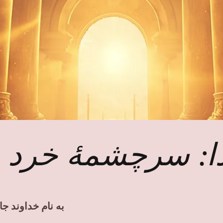
دا: سرچشمهٔ خرد 
به نام خداوند جا